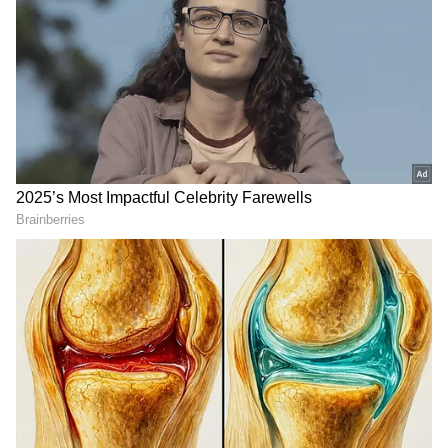
2
4
சுடர் வருத்தமாக கீழே வர அங்கு
கனகவல்லி சோகமாக உட்கார்ந்து
இருப்பதை பார்த்து என்னாச்சும்மா என்று
கேட்க நாளைக்கு ஒரு முக்கியமான நாள்