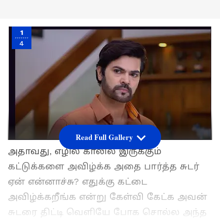
1
4
Read Full Gallery
அதாவது, எழில் காலில் இருக்கும்
கட்டுக்களை அவிழ்க்க அதை பார்த்த சுடர்
ஏன் என்னாச்சு? எதுக்கு கட்டை
அவிழ்க்கறீங்க என்று கேள்வி கேட்க அவன்
சுடரை திட்டி வெளியே போக சொல்ல அந்த