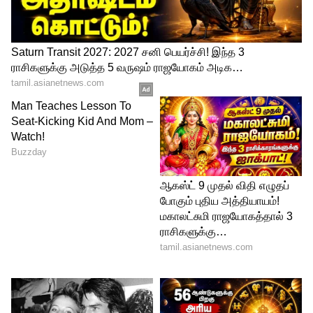
அன்னைக்கு நான் மட்டும் உன்கூட
வந்திருந்தா இப்படி நடந்திருக்காது என்று
கலங்குகிறான். அப்படியே பிளாஷ்கட்
ஒபெனாகிறது. அதில் இந்து போன் செய்து
எழிலை தன்னுடன் அவன் வேலை
இருப்பதாக சொல்லி வர மறுத்து விட்ட
விஷயம் தெரிய வருகிறது. இப்படியான
நிலையில் அடுத்து நடக்க போவது என்ன
என்பது குறித்து அறிய நினைத்தேன்
வந்தாய் சீரியலை உங்கள் ஜீ தமிழ்