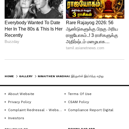
தொலைக்காட்சியில் காண தவறாதீர்கள்.
கேன்ஸ் திரைப்பட விழாவில்... ரெட்
கார்பெட்டில் ஜொலித்த தென்னிந்திய
மைக்கில் ஜாக்சன் பிரபு தேவா! வைரல்
போட்டோஸ்!
LATEST VIDEOS
HOME
GALLERY
NINAITHEN VANDHAI: இந்துவின் இறப்பிற்கு எழிலும் காரணமா? உண்மையில் நடந்தது என்ன? நினைத்தேன் வந்தாய் அப்டேட்!
About Website
Terms Of Use
Privacy Policy
CSAM Policy
Complaint Redressal - Website
Compliance Report Digital
Investors