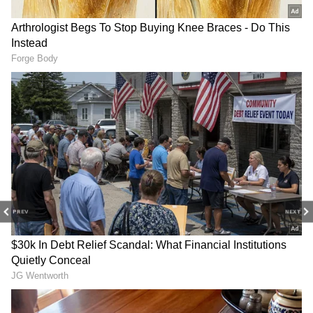
இந்துவோட நினைவு நாள் என்று
வருத்தப்படுகிறாள். சுடர் எனக்கும்
நாளைக்கு ஒரு முக்கியமான நாள் விசா
கிடைக்க போகும் நாள் என்று சொல்கிறாள்.
கனகவல்லி இந்துவுக்கு அப்புறமா நீ தான்
குழந்தைகளை நல்லா பார்த்துக்கிட்ட,
இப்போ நீயும் போய்ட்டா குழந்தைகள்
கஸ்டப்படுவாங்க என்று வருத்தப்படுகிறாள்,
இருந்தாலும் நீயும் இப்படியே இருக்க
முடியாதுல என்று சொல்லி மனசை தேற்றி
PREV
NEXT
கொள்கிறாள்.
குழந்தைகள் பட்டாளத்துடன் யோகி பாபு
கதையின் நாயகனாக நடித்துள்ள
‘வானவன்’ படப்பிடிப்பு நிறைவு!