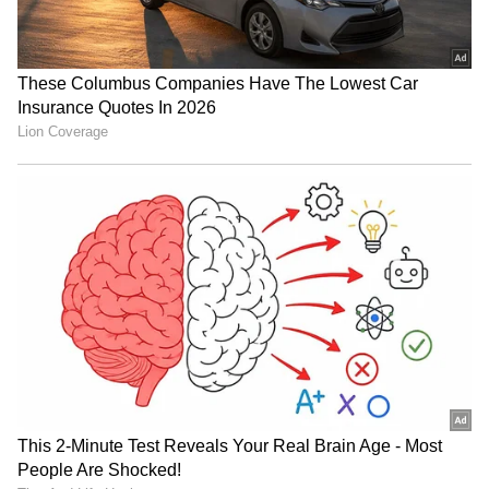
3
4
அதனையடுத்து சுடர் இந்துவின் தாலியை
எடுத்து வைத்து கொண்டு இது என் கைக்கு
கிடைச்சு 1 வருஷம் ஆகிடுச்சு, இன்னும்
சேர்க்க வேண்டியவங்க கிட்ட சேர்க்க
முடியல என்று வருத்தப்படுகிறாள். மறுநாள்
எழில் இந்து போட்டோ முன்னாடி நின்று
என்னை மன்னிச்சுடு மன்னிச்சுடு என்று