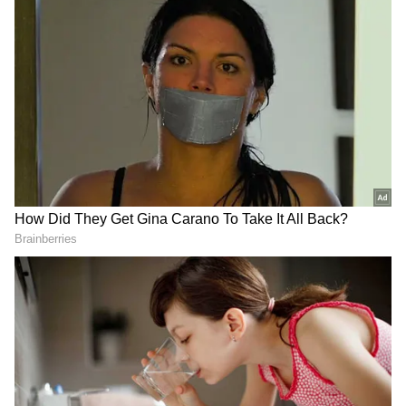
Mark Zuckerberg Net Worth
தொழில்நுட்பத் துறையில் மிகவும்
செல்வாக்கு மிக்க நபர்களில் ஒருவரான
மார்க் ஜுக்கர்பெர்க் 40 வயதில் பேஸ்புக்
மற்றும் அதன் தாய் நிறுவனமான
மெட்டாவை புதிய தொழில்நுட்ப
எல்லைகளை நோக்கி தொடர்ந்து
வழிநடத்துகிறார்.
ஏசியாநெட் தமிழ்-ஐ உங்கள் முதன்மைத்
தேர்வாக்குங்கள்