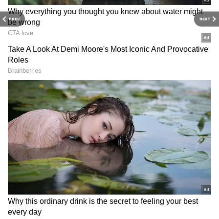
PREV
NEXT
Mark Zuckerberg
மே 14, 1984 இல் பிறந்தார் மார்க்
ஜுக்கர்பெர்க். ஹார்வர்ட் படிப்பை விட்டு
வெளியேறிய நிலையில் இருந்து, பல
ஆண்டுகளாக பல தொழில்நுட்ப
முயற்சிகளை சொந்தமாக வைத்து, ஒரு
பில்லியனர் ஆக வளர்த்துள்ளார். 2004-ல்
ஃபேஸ்புக்கை ஆரம்பித்து 2012-ல் பொது
மக்களுக்கு எடுத்துச் சென்றார்.