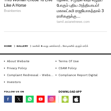
Facebook
இதையும் தாண்டி, ஜுக்கர்பெர்க் மற்றும்
அவரது மனைவி பிரிஸ்கில்லா சான்
HOME
GALLERY
உலகின் 4-வது பணக்காரர்.. கோடிகளில் புரளும் மார்க் ஜுக்கர்பெர்க்.. சொத்து மட்டும் இவ்வளவு இருக்கா..
ஆகியோரால் நடத்தப்படும் சான்
ஜுக்கர்பெர்க் முன்முயற்சியின் மூலம் அவர்
About Website
Terms Of Use
தனது செல்வாக்கை விரிவுபடுத்தியுள்ளார்
Privacy Policy
CSAM Policy
என்று கூறலாம்.
Complaint Redressal - Website
Compliance Report Digital
Investors
5
8
FOLLOW US ON
DOWNLOAD APP
© Copyright 2026 Asianxt Digital Technologies Private Limited (Formerly