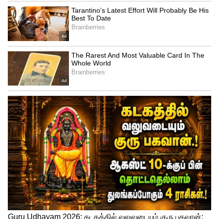
Mark Zuckerberg birthday
2021 ஆம் ஆண்டில், சமூக ஊடக தளம் அதன்
பெயரை மெட்டா என மாற்றியது. இது
நிறுவனத்தின் கவனத்தை
மெட்டாவேர்ஸுக்கு மாற்றியது. அவரது
தலைமையின் கீழ், பேஸ்புக் 2.8
பில்லியனுக்கும் அதிகமான செயலில்
உள்ள பயனர்களைக் கொண்ட உலகளாவிய
தளமாக வளர்ந்துள்ளது.