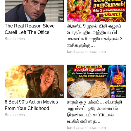
Karthigai deepam serial Today Episode
லேட்டாக ஓடி வந்து மன்னிப்பு கேட்க, நான்
இந்த டைமுக்கு வருவேன்னு தெரிஞ்சும் ஏன்
கேட்ல இல்ல என்று கேள்வி கேட்க, குடும்ப
பிரச்சினை காரணமாக போனில்
பேசிக்கொண்டு இருந்ததாக சொன்ன
அவரை டிஸ்மிஸ் செய்கிறாள். இப்படியான
நிலையில் அடுத்ததாக நடக்க போவது