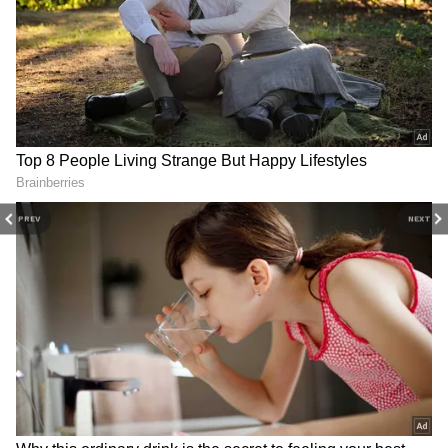
ஆனந்த் மற்றும் ரியா ஆகியோர் கூட்டு
சேர்ந்து கார்த்திக்கை இதே கம்பெனியில்
வச்சிருந்து வேலை வாங்க முடியாது இங்கு
அவனுக்கு முதலாளி என்பதால்
ராஜமரியாதை தான் கிடைக்கும் என்று
சொல்கிறார் ஐஸ்வர்யா.
இதையும் படியுங்கள்...
இதயம் தொட்ட
PREV
NEXT
தொடராக அண்ணா சீரியல்... கார்த்திக்
ராஜுக்கு மாஸ் விருது - கோல்டன்
அவார்ட்ஸ் பார்ட் 2 ஹைலைட்ஸ்