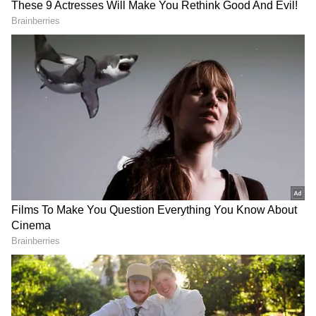
Zee Tamil Karthigai deepam serial
அதாவது மூன்றாவது பரிகாரமாக உப்பை
போட்டுவிட்டு அதன் மீது முட்டி போட்டு
நடக்க வேண்டும் என்று சொல்ல, ரியா
முடியாது என்று மறுக்க, தீபா நீ பண்றியா
இல்ல மீனாட்சி அக்காவை வர சொல்லவா
என்று கேட்டு பரிகாரத்தை பண்ண
வைக்கிறார். அதன் பிறகு ஐஸ்வர்யா,