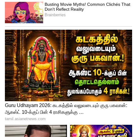
அதில் ரம்யா கம்பெனிக்கு காரில் ஹாரன்
நடித்துக் கொண்டே இருக்க செக்யூரிட்டி
கதவைத் திறக்காமல் இருக்கிறார்.
4
4