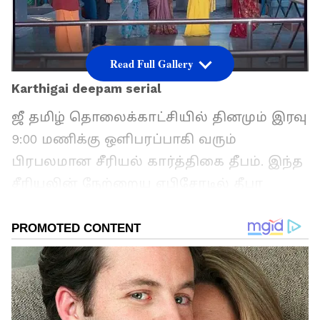
Read Full Gallery
Karthigai deepam serial
ஜீ தமிழ் தொலைக்காட்சியில் தினமும் இரவு
9:00 மணிக்கு ஒளிபரப்பாகி வரும்
பிரபலமான சீரியல் கார்த்திகை தீபம். இந்த
சீரியலின் நேற்றைய எபிசோடில் தீபா
பிளான் போட்டு ரியாவை சிக்க வைத்து
பரிகாரம் என்ற பெயரில் அங்கப்பிரஷனம்
செய்ய வைக்கும் கையில் அக்னி
குண்டத்தை கொடுத்து அலறவிட்ட
நிலையில் இன்று நடக்கப்போவது என்ன
என்பது குறித்து பார்க்கலாம் வாங்க.