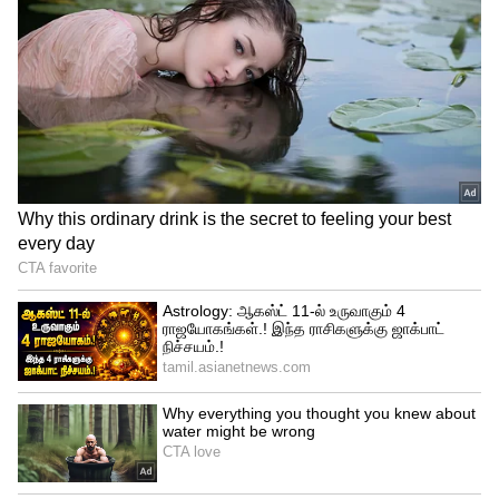
Karthigai deepam serial Update
ஆனந்த் அப்படின்னா என்ன செய்வது என்று
யோசிக்க, ரியா வேற ஒரு கம்பெனிக்கு
அனுப்பலாம் என்று ஐடியா கொடுக்கிறாள்.
மேலும் எனக்குத் தெரிந்த ஒரு கம்பெனி
இருக்கு. அந்த கம்பெனியோட சிஇஓ என்
பிரண்டு ரம்யா தான். அவ ஒரு லேடி
ஹிட்லர் அவகிட்ட கார்த்திக் மாட்டுனா
ரொம்ப கஷ்டப்படுவான் என்று சொல்ல,
ஆனந்த் சூப்பர் ஐடியா என பாராட்டுகிறான்.
அடுத்து அப்படியே ப்ளாஷ் கட் ஓப்பனாக