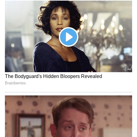
குறிப்பாக இரவு உணவை பலரும்
தவிர்க்கின்றனர். ஆனால் இரவு உணவைத்
தவிர்ப்பது ஆரோக்கியமானதா மற்றும்
பாதுகாப்பானதா? இரவு உணவு அன்றைய
இறுதி உணவாக மட்டுமல்லாமல், உறங்கும்
முன் உங்கள் உடலுக்குத் தேவையான
கலோரிகள் மற்றும் ஊட்டச்சத்துக்களை
வழங்குவதற்கான கடைசி வாய்ப்பாகவும்
செயல்படுகிறது.