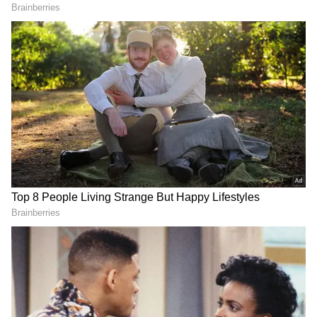
குறிப்பாக சந்தையில் கிடைக்கும் பல எடை
குறைப்பு மாத்திரைகளை பலரும் எடுத்து
கொள்கின்றனர். அவற்றில் பல ஆபத்தான
பக்க விளைவுகளை ஏற்படுத்தலாம்.
மற்றொரு அறிவியல்பூர்வமற்ற முறை
உணவை தவிர்த்தால் உடல் எடை குறையும்
என்று நினைத்து சாப்பிடாமல் இருப்பது.