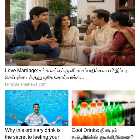
24 மணி நேர சுழற்சியில் அதிக நேரம்
சாப்பிடாமல் இருக்கும் காலக்கட்டம்
என்றால் அது இரவு உணவுக்கு பிறகு தான்.
உடலின் தேவைகளைத் தக்கவைக்க இரவு
உணவை முக்கியமானது. உங்கள் உடலைப்
பறிப்பது பல உடல்நலப் பிரச்சினைகளுக்கு
வழிவகுக்கும்.
5
7