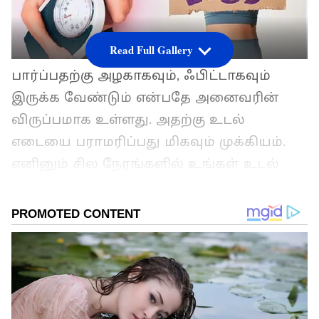
Read Full Gallery
பார்ப்பதற்கு அழகாகவும், ஃபிட்டாகவும்
இருக்க வேண்டும் என்பதே அனைவரின்
விருப்பமாக உள்ளது. அதற்கு உடல்
எடையை பராமரிப்பது மிகவும் முக்கியம்.
எனினும் சில நேரங்களில் உங்கள் உடல்
எடை அதிகரித்தால், உடல் எடையை
குறைக்க பலரும் அறிவியல் பூர்வமற்ற
முறைகளையே நாடுகின்றனர்
ஏசியாநெட் தமிழ்-ஐ உங்கள் முதன்மைத்
தேர்வாக்குங்கள்