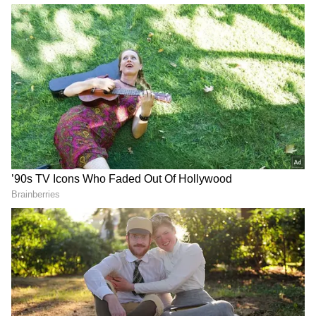
தடைப்பட்டது. அகல ரயில் பாதை
அமைக்கும் பணி 2 ஆண்டுகளில் நிறைவு
பெற்றும் நிறுத்தப்பட்ட தாம்பரம் ரயில்
சேவை மீண்டும் தொடங்கப்படவில்லை.
ஏசியாநெட் தமிழ்-ஐ உங்கள் முதன்மைத்
தேர்வாக்குங்கள்