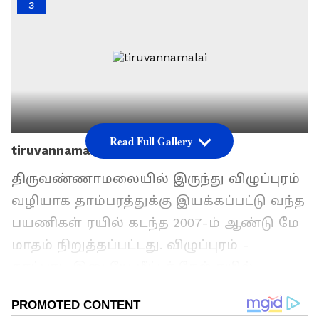
3
Read Full Gallery
tiruvannamalai
திருவண்ணாமலையில் இருந்து விழுப்புரம்
வழியாக தாம்பரத்துக்கு இயக்கப்பட்டு வந்த
பயணிகள் ரயில் கடந்த 2007-ம் ஆண்டு மே
மாதம் நிறுத்தப்பட்டது. விழுப்புரம் -
காட்பாடி இடையே மீட்டர் கேஜ் ரயில்
பாதையை, அகல ரயில் பாதையாக
மாற்றும் பணிக்காக, தாம்பரம் ரயில் சேவை