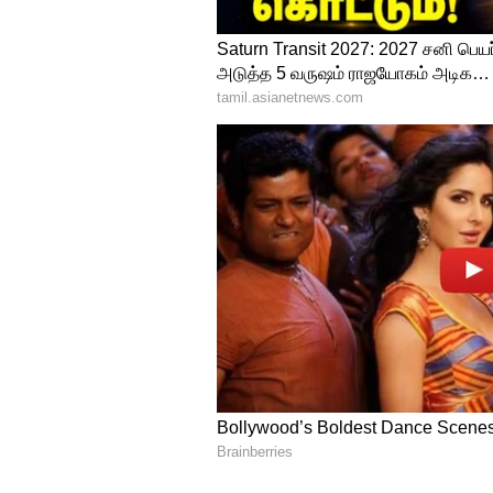
சிம்மம்: சொத்து வாங்குவது மற
நடந்து கொண்டிருந்தால், உங்களு
தேவையற்ற பயணங்களை தவிர்க்