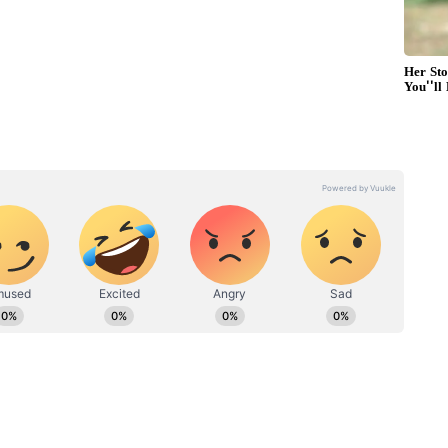
 அழுத்தம் ஏற்படலாம். பிற்பகலில்
இருக்கலாம். குடும்பச் சூழல் மகிழ்ச்சியாக