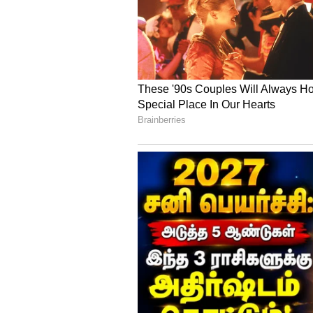
கடகம்: இன்று கிரக நிலை நன்
எடுக்கும் முயற்சிகள் வெற்ற
இருக்கும்.
5
12