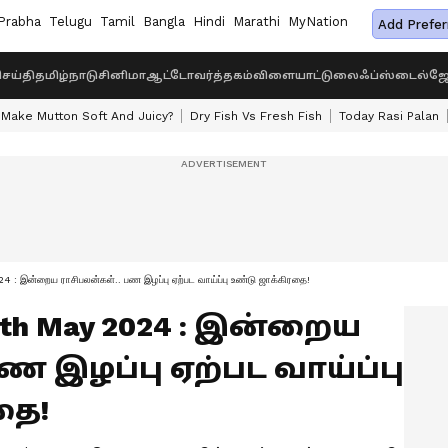
Prabha
Telugu
Tamil
Bangla
Hindi
Marathi
MyNation
Add Prefer
ெய்தி
தமிழ்நாடு
சினிமா
ஆட்டோ
வர்த்தகம்
விளையாட்டு
லைஃப்ஸ்டைல்
ஜோ
Make Mutton Soft And Juicy?
Dry Fish Vs Fresh Fish
Today Rasi Palan
இன்றைய ராசிபலன்கள்.. பண இழப்பு ஏற்பட வாய்ப்பு உண்டு ஜாக்கிரதை!
 14th May 2024 : இன்றைய
ண இழப்பு ஏற்பட வாய்ப்பு
தை!