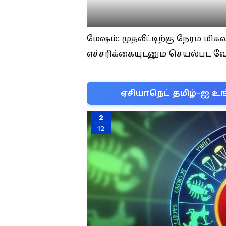
மேஷம்: முதலீட்டிற்கு நேரம் மி
எச்சரிக்கையுடனும் செயல்பட வ
ஏசியாநெட் தமிழ்-ஐ உங
2
12