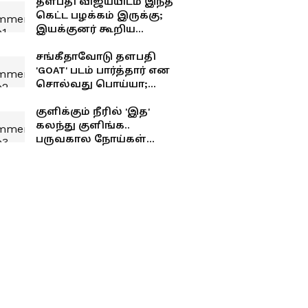
தளபதி விஜய்யிடம் இந்த
கெட்ட பழக்கம் இருக்கு;
இயக்குனர் கூறிய
சீக்ரெட்..!
சங்கீதாவோடு தளபதி
'GOAT' படம் பார்த்தார் என
சொல்வது பொய்யா;
உண்மையில் நைட் ஷோ
யாருடன் பார்த்தார்
குளிக்கும் நீரில் 'இத'
தெரியுமா?
கலந்து குளிங்க..
பருவகால நோய்கள்
உங்கள தாக்காது!