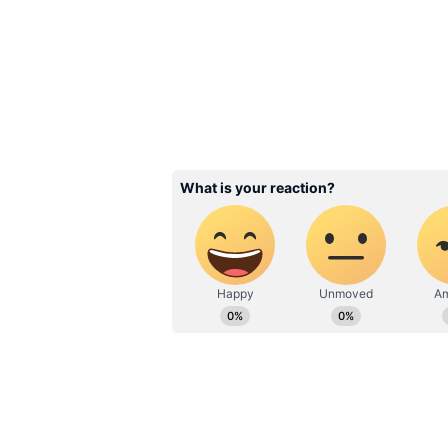
12
மிதுனம்: அதிக செலவுகளால் மன
நிலைமைகள் சற்று சாதகமற்றதாக 
இருக்கும்.