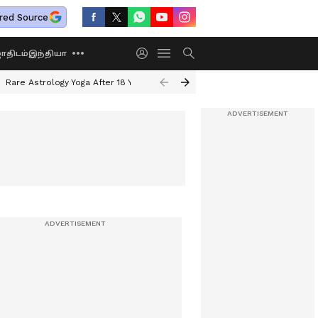
red Source
திடம்
இந்தியா
Rare Astrology Yoga After 18 Years
Dwi Pushkar Yoga 2026
Guru Peyar