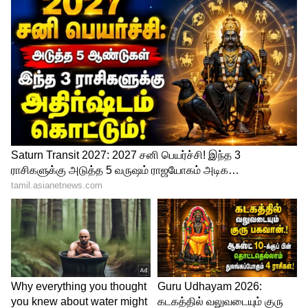
Ather Energy
ஆனால் இப்போது சலுகையின் கீழ் ரூ. 95
ஆயிரம் ஆரம்ப விலையில் வாங்கலாம்.
உங்கள் பழைய இரு சக்கர வாகனத்தின்
அடிப்படையில் பரிமாற்ற மதிப்பு மாறுபடும்.
அதனால்தான் சில மாடல்கள் குறைவான exj
மதிப்பைக் கொண்டிருக்கலாம். இந்த
ஸ்கூட்டரை இஎம்ஐ முறையில் வாங்க
விரும்பினால், 5.99 சதவீத வட்டியில் கடன்
பெறலாம்.
5