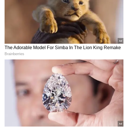
Electric Scooters
இந்த சலுகைகள் குறிப்பிட்ட காலத்திற்கு
மட்டுமே கிடைக்கும். ஏதர் 450எஸ்
ஸ்கூட்டரின் விலை ரூ. 1.32 லட்சம். இது
எக்ஸ்-ஷோரூம் விலை. இப்போது இந்த
மாடலில் நீங்கள் கிரெடிட் கார்டு EMI
கேஷ்பேக் ரூ. 6 ஆயிரம் வரை தள்ளுபடி
பெறலாம். மேலும் கார்ப்பரேட் சலுகையின்
கீழ் ரூ. 1500 தள்ளுபடி. மேலும், இந்த