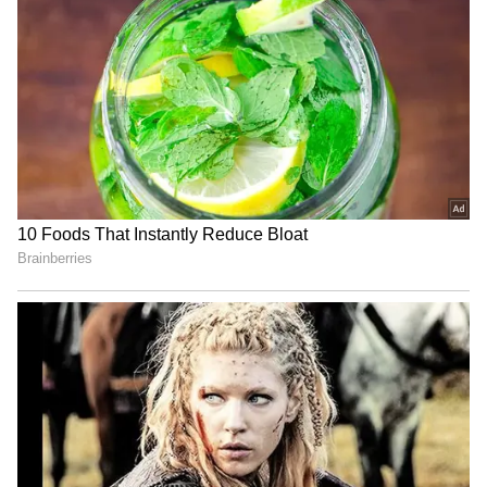
வெறும் ரூ. 85 ஆயிரம் வைத்திருக்கலாம்.
ஏறக்குறைய ஒரே மாதிரியான சலுகைகள்
Aether 450X இரண்டு வகைகளிலும்
கிடைக்கும். நீங்கள் வழக்கமாக இந்த
மாடல்களை ரூ. 1.42 லட்சம் ஆரம்ப
விலையில் வாங்கலாம்.
ஏசியாநெட் தமிழ் செய்திகளை உடனுக்கு
உடன் Whatsapp Channel-லில்
பெறுவதற்கு கீழே கொடுக்கப்பட்டு
இருக்கும் லிங்குடன் இணைந்து
இருக்கவும்.
Click this link:
https://whatsapp.com/
channel/
0029Va9TFCWB4hdYZOoYCK2D