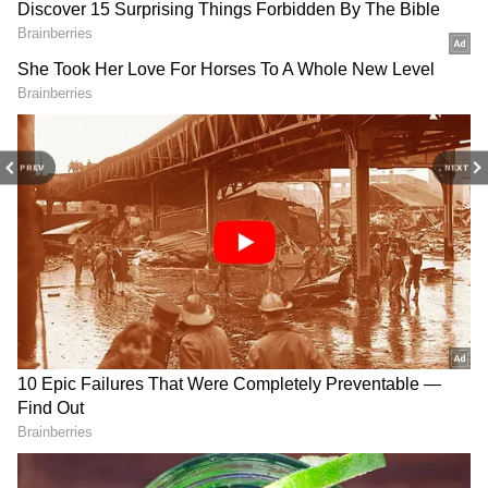
எலக்ட்ரிக் ஸ்கூட்டரில் எக்ஸ்சேஞ்ச்
சலுகையும் உள்ளது.
3
6
PREV
NEXT
Electric Scooter
ஒன்றாக ரூ. 40 ஆயிரம் வரை தள்ளுபடி
பெறலாம். அதாவது இந்த ஆஃபரையும்
சேர்த்தால் இந்த எலக்ட்ரிக் ஸ்கூட்டரை