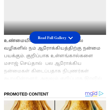
Read Full Gallery
உண்மையில், மசாஜ் செய்வது பல
வழிகளில் நம் ஆரோக்கியத்திற்கு நன்மை
பயக்கும். குறிப்பாக உள்ளங்கால்களை
மசாஜ் செய்தால் பல ஆரோக்கிய
நன்மைகள் கிடைப்பதாக நிபுணர்கள்
கூறுகின்றனர். அதுவும் குறிப்பாக இரவில்
தூங்கும் முன் பாதங்களை மசாஜ் செய்ய
வேண்டும்.
ஏசியாநெட் தமிழ்-ஐ உங்கள் முதன்மைத்