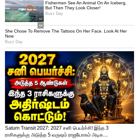
நீங்கள் உடல் எடையை குறைக்க
விரும்பினால், பச்சை பால் கொண்டு
உங்கள் கால்களை மசாஜ் செய்யுங்கள்.
இரவில் கால்களை மசாஜ் செய்வந்தால்,
வளர்சிதை மாற்றம் அதிகரிக்கும். இதனால்
நீங்கள் உண்ணும் உணவு மிக எளிதாக
ஜீரணமாகும். மேலும் வயிறு சம்பந்தமான
பிரச்சனைகள் நீங்கும்.
5
7