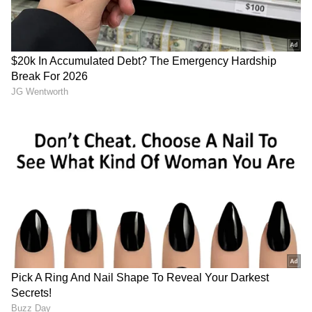
பச்சைப் பாலைக் கொண்டு தினமும்
பாதங்களை மசாஜ் செய்து வந்தால், இரத்த
ஓட்டம் மேம்படும். அதுமட்டுமின்றி, உடலை
சூடாக வைக்கும், இரத்தம் உறைதல்
பிரச்சனையை நீக்கும். குறிப்பாக, உயர் ரத்த
அழுத்தத்தை கட்டுப்படுத்தும். இதனால்
இரவில் உங்களுக்கு தூங்குவத்ஜில்
அசௌகரியம் ஏற்படாது.