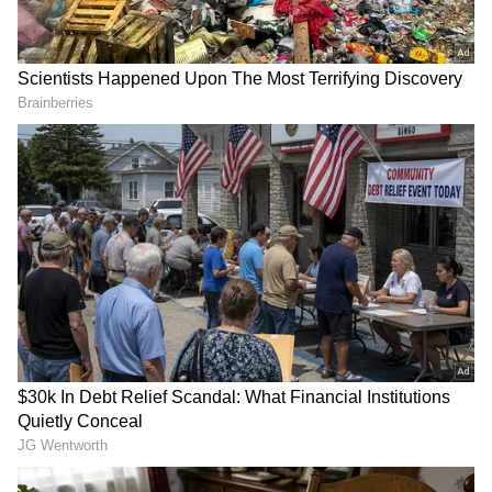
பொதுவாகவே, பலர் கால் மசாஜ் செய்ய
கடுகு எண்ணெய், தேங்காய் மற்றும் பாதாம்
எண்ணெய் பயன்படுத்துவார்கள். ஆனால்
சுகாதார நிபுணர்களின் கூற்றுப்படி, பச்சை
பாலை கொண்டு உள்ளங்காலில் மசாஜ்
செய்வதால் பல நன்மைகள் கிடைக்கும்
தெரியுமா..? அதுகுறித்து
தெரிந்துகொள்ளலாம் வாங்க..