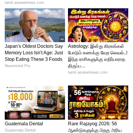
மாதவிடாய் காலத்தில் வயிற்று வலி
வருவது பொதுவானது.
எனவே, இந்நேரத்தில் பச்சைப் பாலைக்
கொண்டு பாதங்களை மசாஜ் செய்தால்
வயிற்று வலி குறையும். இதனால்
உங்களுக்கு நல்ல தூக்கம் கிடைக்கும்.
இதையும் படிங்க:
நைட்ல தூங்கும் முன்
பாதத்தில் ஆயில் மசாஜ்
செய்யுங்க...அற்புதமான பல நன்மைகள்
கிடைக்கும்..!